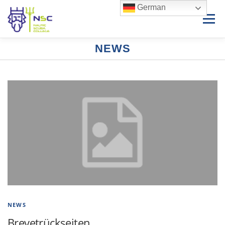
German
Menü
NEWS
HOME
NEWS
FÜR TAUCHER
FÜR PROFIS
FAMILIE
SERVICE
DATENSCHUTZ
IMPRESSUM
NEWS
Brevetrückseiten