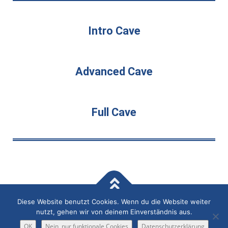
Intro Cave
Advanced Cave
Full Cave
Diese Website benutzt Cookies. Wenn du die Website weiter
Copyright © 2026 Dive NSC
–
OnePress
Theme von
nutzt, gehen wir von deinem Einverständnis aus.
FameThemes
OK
Nein, nur funktionale Cookies
Datenschutzerklärung