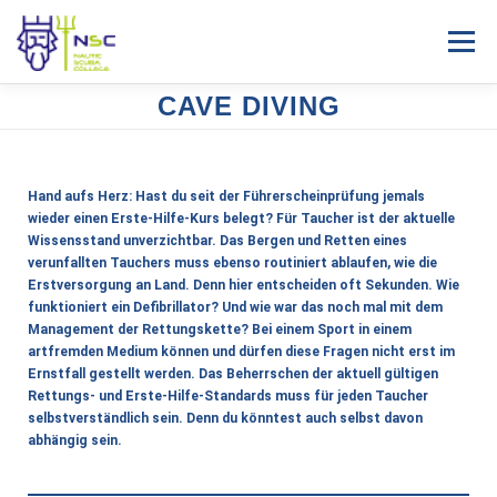
Menü
CAVE DIVING
HOME
NEWS
FÜR TAUCHER
FÜR PROFIS
Hand aufs Herz: Hast du seit der Führerscheinprüfung jemals
FAMILIE
SERVICE
DATENSCHUTZ
IMPRESSUM
wieder einen Erste-Hilfe-Kurs belegt? Für Taucher ist der aktuelle
Wissensstand unverzichtbar. Das Bergen und Retten eines
verunfallten Tauchers muss ebenso routiniert ablaufen, wie die
Erstversorgung an Land. Denn hier entscheiden oft Sekunden. Wie
funktioniert ein Defibrillator? Und wie war das noch mal mit dem
Management der Rettungskette? Bei einem Sport in einem
artfremden Medium können und dürfen diese Fragen nicht erst im
Ernstfall gestellt werden. Das Beherrschen der aktuell gültigen
Rettungs- und Erste-Hilfe-Standards muss für jeden Taucher
selbstverständlich sein. Denn du könntest auch selbst davon
abhängig sein.