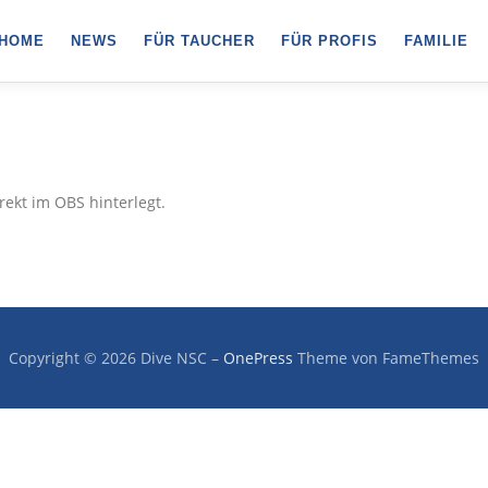
HOME
NEWS
FÜR TAUCHER
FÜR PROFIS
FAMILIE
ekt im OBS hinterlegt.
Copyright © 2026 Dive NSC
–
OnePress
Theme von FameThemes