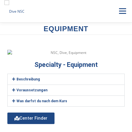
Menü
EQUIPMENT
HOME
NEWS
FÜR TAUCHER
FÜR PROFIS
FAMILIE
SERVICE
DATENSCHUTZ
IMPRESSUM
Specialty - Equipment
Beschreibung
Voraussetzungen
Was darfst du nach dem Kurs
Center Finder