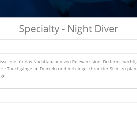
Specialty - Night Diver
sse, die für das Nachttauchen von Relevanz sind. Du lernst wicht
re Tauchgänge im Dunkeln und bei eingeschränkter Sicht zu plane
nge.