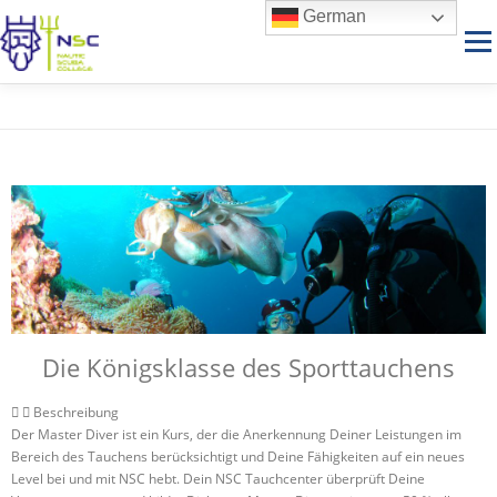
German
Menü
MASTER DIVER
HOME
NEWS
FÜR TAUCHER
FÜR PROFIS
FAMILIE
SERVICE
DATENSCHUTZ
IMPRESSUM
Die Königsklasse des Sporttauchens
Beschreibung
Der Master Diver ist ein Kurs, der die Anerkennung Deiner Leistungen im
Bereich des Tauchens berücksichtigt und Deine Fähigkeiten auf ein neues
Level bei und mit NSC hebt. Dein NSC Tauchcenter überprüft Deine